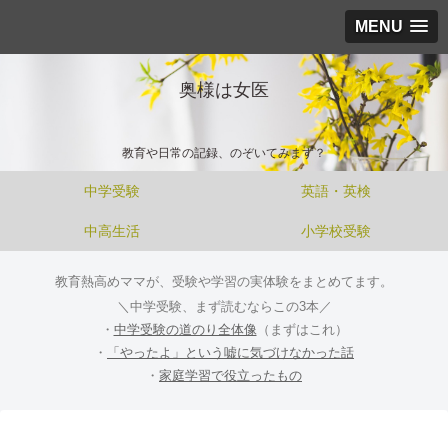
MENU
奥様は女医
教育や日常の記録、のぞいてみます？
中学受験
英語・英検
中高生活
小学校受験
教育熱高めママが、受験や学習の実体験をまとめてます。
＼中学受験、まず読むならこの3本／
・
中学受験の道のり全体像
（まずはこれ）
・
「やったよ」という嘘に気づけなかった話
・
家庭学習で役立ったもの