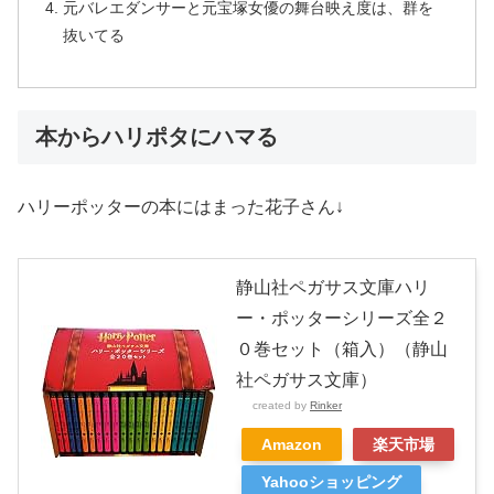
元バレエダンサーと元宝塚女優の舞台映え度は、群を
抜いてる
本からハリポタにハマる
ハリーポッターの本にはまった花子さん↓
静山社ペガサス文庫ハリ
ー・ポッターシリーズ全２
０巻セット（箱入）（静山
社ペガサス文庫）
created by
Rinker
Amazon
楽天市場
Yahooショッピング