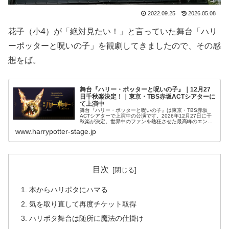
2022.09.25
2026.05.08
花子（小4）が「絶対見たい！」と言っていた舞台「ハリ
ーポッターと呪いの子」を観劇してきましたので、その感
想をば。
舞台『ハリー・ポッターと呪いの子』｜12月27
日千秋楽決定！｜東京・TBS赤坂ACTシアターに
て上演中
舞台『ハリー・ポッターと呪いの子』は東京・TBS赤坂
ACTシアターで上演中の公演です。2026年12月27日に千
秋楽が決定。世界中のファンを熱狂させた最高峰のエンタ
ーテインメントを...
www.harrypotter-stage.jp
目次
本からハリポタにハマる
気を取り直して再度チケット取得
ハリポタ舞台は随所に魔法の仕掛け