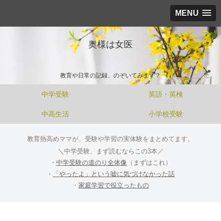
MENU
奥様は女医
教育や日常の記録、のぞいてみます？
中学受験
英語・英検
中高生活
小学校受験
教育熱高めママが、受験や学習の実体験をまとめてます。
＼中学受験、まず読むならこの3本／
・
中学受験の道のり全体像
（まずはこれ）
・
「やったよ」という嘘に気づけなかった話
・
家庭学習で役立ったもの