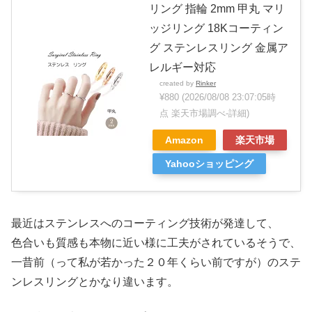
リング 指輪 2mm 甲丸 マリ
ッジリング 18Kコーティン
グ ステンレスリング 金属ア
レルギー対応
created by
Rinker
¥880
(2026/08/08 23:07:05時
点 楽天市場調べ-
詳細)
Amazon
楽天市場
Yahooショッピング
最近はステンレスへのコーティング技術が発達して、
色合いも質感も本物に近い様に工夫がされているそうで、
一昔前（って私が若かった２０年くらい前ですが）のステ
ンレスリングとかなり違います。