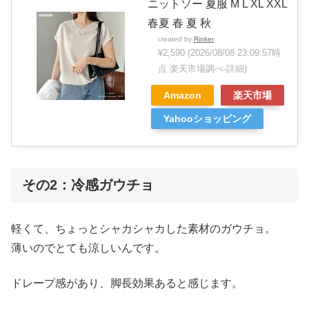
ニットソー 夏服 M L XL XXL
春夏 春 夏 秋
created by
Rinker
¥2,590
(2026/08/08 23:09:57時
点 楽天市場調べ-
詳細)
Amazon
楽天市場
Yahooショッピング
その2：冷感ガウチョ
軽くて、ちょっとシャカシャカした素材のガウチョ。
薄いのでとても涼しいんです。
ドレープ感があり、脚長効果あると感じます。