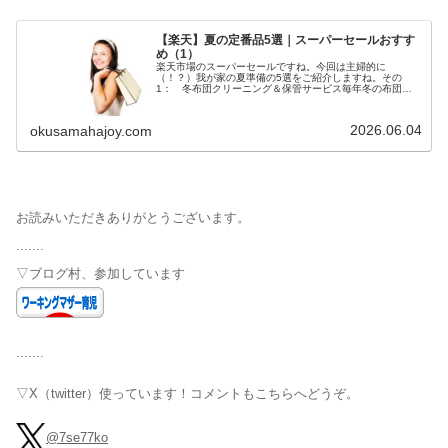
【楽天】夏の定番品5選｜スーパーセールおすす
め（1）
楽天市場のスーパーセールですね。今回は主婦的に
（！？）我が家の夏準備の5選をご紹介しますね。その
1： 冬布団クリーニング＆保管サービス毎年冬の布団
は、宅配でクリーニング＆保管サービ...
2026.06.04
okusamahajoy.com
お読みいただきありがとうございます。
.......
▽ブログ村、参加しています
.......
▽X（twitter）使っています！コメントもこちらへどうぞ。
@7se77ko