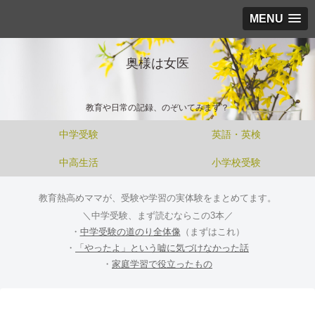
MENU
奥様は女医
教育や日常の記録、のぞいてみます？
中学受験
英語・英検
中高生活
小学校受験
教育熱高めママが、受験や学習の実体験をまとめてます。
＼中学受験、まず読むならこの3本／
・
中学受験の道のり全体像
（まずはこれ）
・
「やったよ」という嘘に気づけなかった話
・
家庭学習で役立ったもの