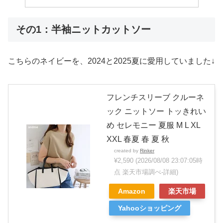
その1：半袖ニットカットソー
こちらのネイビーを、2024と2025夏に愛用していました↓
フレンチスリーブ クルーネ
ック ニットソー トッきれい
め セレモニー 夏服 M L XL
XXL 春夏 春 夏 秋
created by
Rinker
¥2,590
(2026/08/08 23:07:05時
点 楽天市場調べ-
詳細)
Amazon
楽天市場
Yahooショッピング