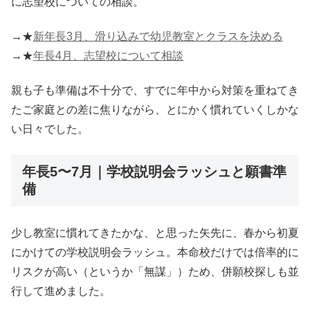
に志望校についての相談。
→★
新年長3月、滑り込みで幼児教室とクラスを決める
→★
年長4月、志望校について相談
親も子も準備は不十分で、すでに年中から対策を重ねてき
たご家庭との差に焦りながら、とにかく慣れていくしかな
い日々でした。
年長5〜7月｜学校説明会ラッシュと願書準
備
少し教室に慣れてきたかな、と思った矢先に、春から初夏
にかけての学校説明会ラッシュ。本命校だけでは倍率的に
リスクが高い（というか「無謀」）ため、併願校探しも並
行して進めました。