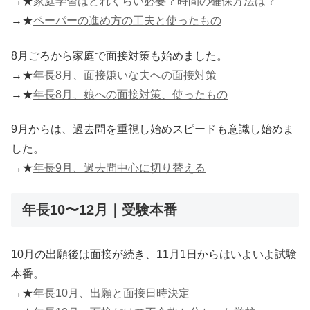
→★
家庭学習はどれくらい必要？時間の確保方法は？
→★
ペーパーの進め方の工夫と使ったもの
8月ごろから家庭で面接対策も始めました。
→★
年長8月、面接嫌いな夫への面接対策
→★
年長8月、娘への面接対策、使ったもの
9月からは、過去問を重視し始めスピードも意識し始めま
した。
→★
年長9月、過去問中心に切り替える
年長10〜12月｜受験本番
10月の出願後は面接が続き、11月1日からはいよいよ試験
本番。
→★
年長10月、出願と面接日時決定