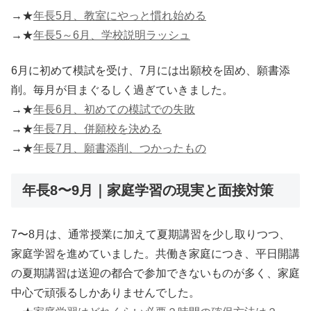
→★
年長5月、教室にやっと慣れ始める
→★
年長5～6月、学校説明ラッシュ
6月に初めて模試を受け、7月には出願校を固め、願書添
削。毎月が目まぐるしく過ぎていきました。
→★
年長6月、初めての模試での失敗
→★
年長7月、併願校を決める
→★
年長7月、願書添削、つかったもの
年長8〜9月｜家庭学習の現実と面接対策
7〜8月は、通常授業に加えて夏期講習を少し取りつつ、
家庭学習を進めていました。共働き家庭につき、平日開講
の夏期講習は送迎の都合で参加できないものが多く、家庭
中心で頑張るしかありませんでした。