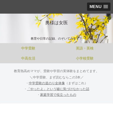
MENU
奥様は女医
教育や日常の記録、のぞいてみます？
中学受験
英語・英検
中高生活
小学校受験
教育熱高めママが、受験や学習の実体験をまとめてます。
＼中学受験、まず読むならこの3本／
・
中学受験の道のり全体像
（まずはこれ）
・
「やったよ」という嘘に気づけなかった話
・
家庭学習で役立ったもの