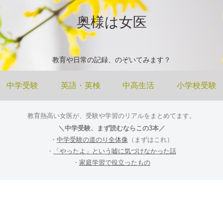
奥様は女医
教育や日常の記録、のぞいてみます？
中学受験
英語・英検
中高生活
小学校受験
教育熱高い女医が、受験や学習のリアルをまとめてます。
＼中学受験、まず読むならこの3本／
・
中学受験の道のり全体像
（まずはこれ）
・
「やったよ」という嘘に気づけなかった話
・
家庭学習で役立ったもの