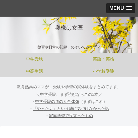
MENU
奥様は女医
教育や日常の記録、のぞいてみます？
中学受験
英語・英検
中高生活
小学校受験
教育熱高めママが、受験や学習の実体験をまとめてます。
＼中学受験、まず読むならこの3本／
・
中学受験の道のり全体像
（まずはこれ）
・
「やったよ」という嘘に気づけなかった話
・
家庭学習で役立ったもの