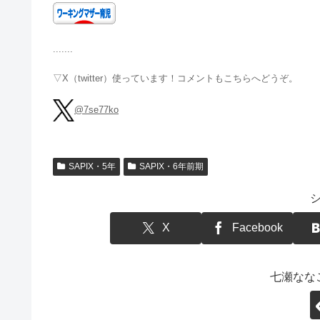
.......
▽X（twitter）使っています！コメントもこちらへどうぞ。
@7se77ko
SAPIX・5年
SAPIX・6年前期
X
Facebook
七瀬なな