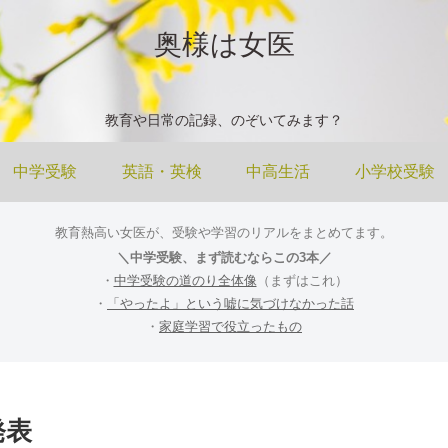
奥様は女医
教育や日常の記録、のぞいてみます？
中学受験
英語・英検
中高生活
小学校受験
教育熱高い女医が、受験や学習のリアルをまとめてます。
＼中学受験、まず読むならこの3本／
・
中学受験の道のり全体像
（まずはこれ）
・
「やったよ」という嘘に気づけなかった話
・
家庭学習で役立ったもの
発表