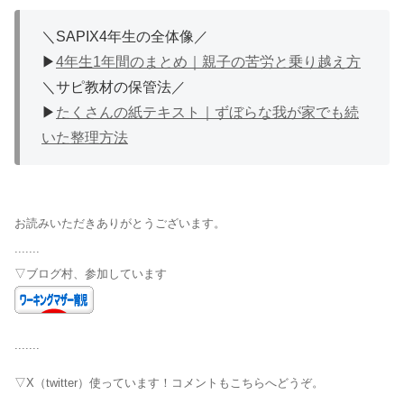
＼SAPIX4年生の全体像／
▶
4年生1年間のまとめ｜親子の苦労と乗り越え方
＼サピ教材の保管法／
▶
たくさんの紙テキスト｜ずぼらな我が家でも続
いた整理方法
お読みいただきありがとうございます。
.......
▽ブログ村、参加しています
.......
▽X（twitter）使っています！コメントもこちらへどうぞ。