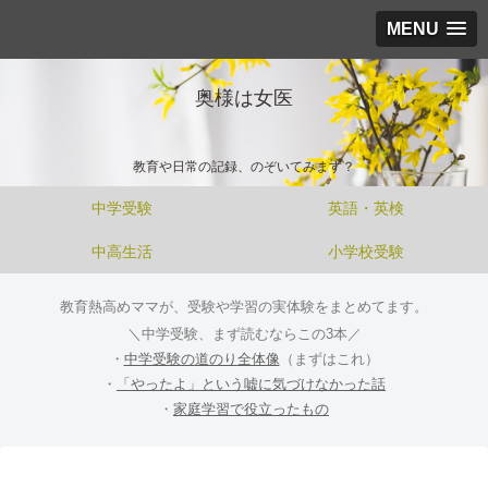
MENU
奥様は女医
教育や日常の記録、のぞいてみます？
中学受験
英語・英検
中高生活
小学校受験
教育熱高めママが、受験や学習の実体験をまとめてます。
＼中学受験、まず読むならこの3本／
・
中学受験の道のり全体像
（まずはこれ）
・
「やったよ」という嘘に気づけなかった話
・
家庭学習で役立ったもの