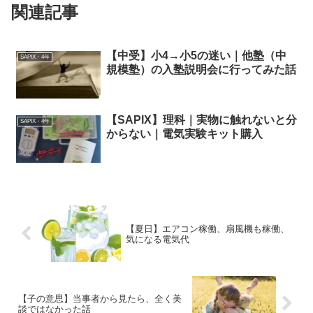
関連記事
【中受】小4→小5の迷い｜他塾（中
SAPIX・4年
規模塾）の入塾説明会に行ってみた話
【SAPIX】理科｜実物に触れないと分
SAPIX・4年
からない｜電気実験キット購入
【夏日】エアコン稼働、扇風機も稼働、
気になる電気代
【子の意思】当事者から見たら、全く美
談ではなかった話