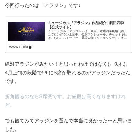
今回行ったのは「アラジン」です↓
ミュージカル『アラジン』作品紹介 | 劇団四季
【公式サイト】
ミュージカル『アラジン』は、東京・電通四季劇場［海］
にてロングラン上演中。公演スケジュール、チケット予約
はこちら。ストーリー、登場人物（キャラクター）、キャ
スト＆スタッフ、舞台写真...
www.shiki.jp
絶対アラジンがみたい！と思ったわけではなく(←失礼)、
4月上旬の段階で5/6にS席が取れるのがアラジンだったん
です。
折角観るのならS席派です。お値段は高くなりますけれ
ど。
でも観てみてアラジンを選んで本当に良かった〜と思いま
した。