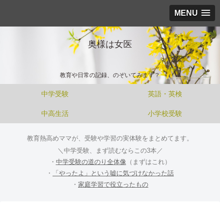
MENU
奥様は女医
教育や日常の記録、のぞいてみます？
中学受験
英語・英検
中高生活
小学校受験
教育熱高めママが、受験や学習の実体験をまとめてます。
＼中学受験、まず読むならこの3本／
・
中学受験の道のり全体像
（まずはこれ）
・
「やったよ」という嘘に気づけなかった話
・
家庭学習で役立ったもの