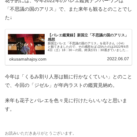
花子的には、今年2022年のバレエ鑑賞ナンバーワンは
「不思議の国のアリス」で、また来年も観るとのことでし
た↓
【バレエ鑑賞録】新国立「不思議の国のアリス」
感想
新国立バレエ「不思議の国のアリス」を花子さん（小4）
と観てきましたので、その感想をば↓訪れたのは2022年6月
4日（土）18：30～の回。終演が21：30過ぎていました
が、意外と小...
2022.06.07
okusamahajoy.com
今年は「くるみ割り人形は観に行かなくていい」とのこと
で、今回の「ジゼル」が年内ラストの鑑賞見納め。
来年も花子とバレエを色々見に行けたらいいなと思いま
す。
お読みいただきありがとうございます。