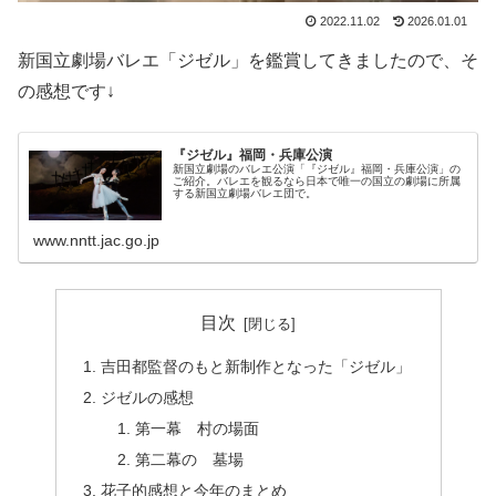
2022.11.02
2026.01.01
新国立劇場バレエ「ジゼル」を鑑賞してきましたので、そ
の感想です↓
『ジゼル』福岡・兵庫公演
新国立劇場のバレエ公演「『ジゼル』福岡・兵庫公演」の
ご紹介。バレエを観るなら日本で唯一の国立の劇場に所属
する新国立劇場バレエ団で。
www.nntt.jac.go.jp
目次
吉田都監督のもと新制作となった「ジゼル」
ジゼルの感想
第一幕 村の場面
第二幕の 墓場
花子的感想と今年のまとめ