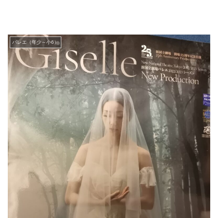
バレエ（年少～小6）