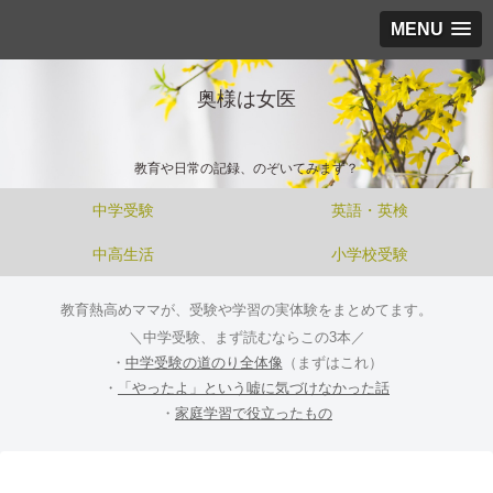
MENU
奥様は女医
教育や日常の記録、のぞいてみます？
中学受験
英語・英検
中高生活
小学校受験
教育熱高めママが、受験や学習の実体験をまとめてます。
＼中学受験、まず読むならこの3本／
・
中学受験の道のり全体像
（まずはこれ）
・
「やったよ」という嘘に気づけなかった話
・
家庭学習で役立ったもの