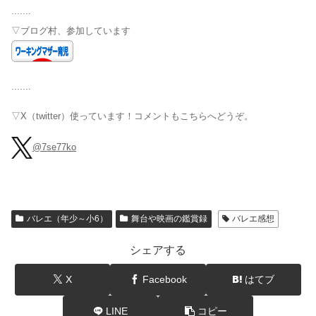
.......
▽ブログ村、参加しています
.......
▽X（twitter）使っています！コメントもこちらへどうぞ。
@7se77ko
バレエ（年少～小6）
舞台や映画の鑑賞録
バレエ感想
シェアする
X
Facebook
はてブ
LINE
コピー