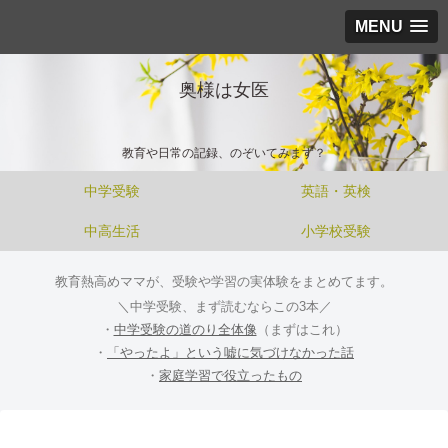
MENU
奥様は女医
教育や日常の記録、のぞいてみます？
中学受験
英語・英検
中高生活
小学校受験
教育熱高めママが、受験や学習の実体験をまとめてます。
＼中学受験、まず読むならこの3本／
・
中学受験の道のり全体像
（まずはこれ）
・
「やったよ」という嘘に気づけなかった話
・
家庭学習で役立ったもの