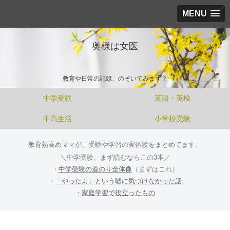
MENU
奥様は女医
教育や日常の記録、のぞいてみます？
中学受験
英語・英検
中高生活
小学校受験
教育熱高めママが、受験や学習の実体験をまとめてます。
＼中学受験、まず読むならこの3本／
・
中学受験の道のり全体像
（まずはこれ）
・
「やったよ」という嘘に気づけなかった話
・
家庭学習で役立ったもの