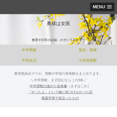
MENU
奥様は女医
教育や日常の記録、のぞいてみます？
中学受験
英語・英検
中高生活
小学校受験
教育熱高めママが、受験や学習の実体験をまとめてます。
＼中学受験、まず読むならこの3本／
・
中学受験の道のり全体像
（まずはこれ）
・
「やったよ」という嘘に気づけなかった話
・
家庭学習で役立ったもの