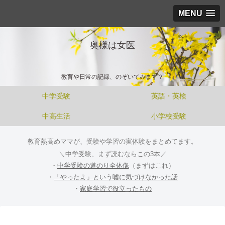
MENU
奥様は女医
教育や日常の記録、のぞいてみます？
中学受験
英語・英検
中高生活
小学校受験
教育熱高めママが、受験や学習の実体験をまとめてます。
＼中学受験、まず読むならこの3本／
・
中学受験の道のり全体像
（まずはこれ）
・
「やったよ」という嘘に気づけなかった話
・
家庭学習で役立ったもの