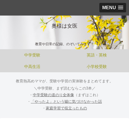
MENU
奥様は女医
教育や日常の記録、のぞいてみます？
中学受験
英語・英検
中高生活
小学校受験
教育熱高めママが、受験や学習の実体験をまとめてます。
＼中学受験、まず読むならこの3本／
・
中学受験の道のり全体像
（まずはこれ）
・
「やったよ」という嘘に気づけなかった話
・
家庭学習で役立ったもの