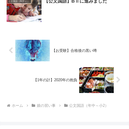
【公文国語】BⅡに進みました
公文国語（年中～小2）
【お受験】合格後の黒い噂
【1年の計】2020年の抱負
ホーム
娘の習い事
公文国語（年中～小2）