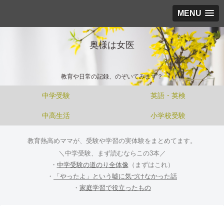
MENU
奥様は女医
教育や日常の記録、のぞいてみます？
中学受験
英語・英検
中高生活
小学校受験
教育熱高めママが、受験や学習の実体験をまとめてます。
＼中学受験、まず読むならこの3本／
・
中学受験の道のり全体像
（まずはこれ）
・
「やったよ」という嘘に気づけなかった話
・
家庭学習で役立ったもの