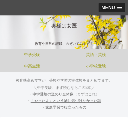
MENU
奥様は女医
教育や日常の記録、のぞいてみます？
中学受験
英語・英検
中高生活
小学校受験
教育熱高めママが、受験や学習の実体験をまとめてます。
＼中学受験、まず読むならこの3本／
・
中学受験の道のり全体像
（まずはこれ）
・
「やったよ」という嘘に気づけなかった話
・
家庭学習で役立ったもの