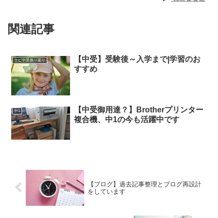
関連記事
【中受】受験後～入学まで|学習のお
サピ中受振り返り
すすめ
【中受御用達？】Brotherプリンター
中1
複合機、中1の今も活躍中です
【ブログ】過去記事整理とブログ再設計
をしています