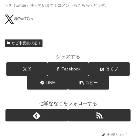
▽X（twitter）使っています！コメントもこちらへどうぞ。
@7se77ko
サピ中受振り返り
シェアする
X
Facebook
はてブ
LINE
コピー
七瀬ななこをフォローする
七瀬ななこ