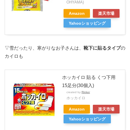
OHYAMA)
Amazon
楽天市場
Yahooショッピング
▽雪だったり、寒がりなお子さんは、
靴下に貼るタイプ
の
カイロも
ホッカイロ 貼る くつ下用
15足分(30個入)
created by
Rinker
ホッカイロ
Amazon
楽天市場
Yahooショッピング