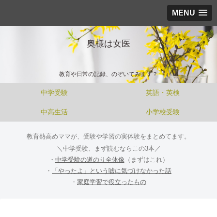
MENU
奥様は女医
教育や日常の記録、のぞいてみます？
中学受験
英語・英検
中高生活
小学校受験
教育熱高めママが、受験や学習の実体験をまとめてます。
＼中学受験、まず読むならこの3本／
・
中学受験の道のり全体像
（まずはこれ）
・
「やったよ」という嘘に気づけなかった話
・
家庭学習で役立ったもの