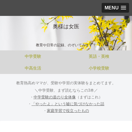
MENU
奥様は女医
教育や日常の記録、のぞいてみます？
中学受験
英語・英検
中高生活
小学校受験
教育熱高めママが、受験や学習の実体験をまとめてます。
＼中学受験、まず読むならこの3本／
・
中学受験の道のり全体像
（まずはこれ）
・
「やったよ」という嘘に気づけなかった話
・
家庭学習で役立ったもの