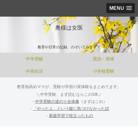
MENU
奥様は女医
教育や日常の記録、のぞいてみます？
中学受験
英語・英検
中高生活
小学校受験
教育熱高めママが、受験や学習の実体験をまとめてます。
＼中学受験、まず読むならこの3本／
・
中学受験の道のり全体像
（まずはこれ）
・
「やったよ」という嘘に気づけなかった話
・
家庭学習で役立ったもの