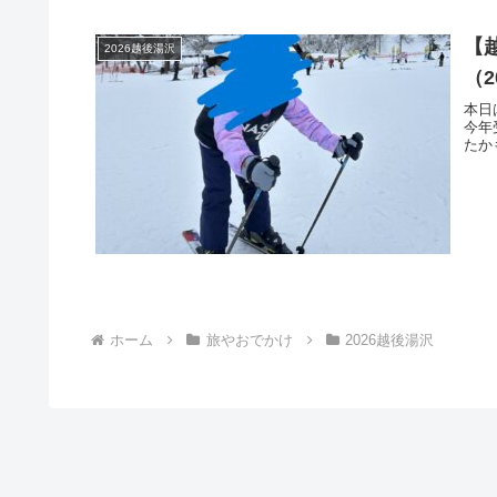
【
2026越後湯沢
（2
本日
今年
たか
ホーム
旅やおでかけ
2026越後湯沢