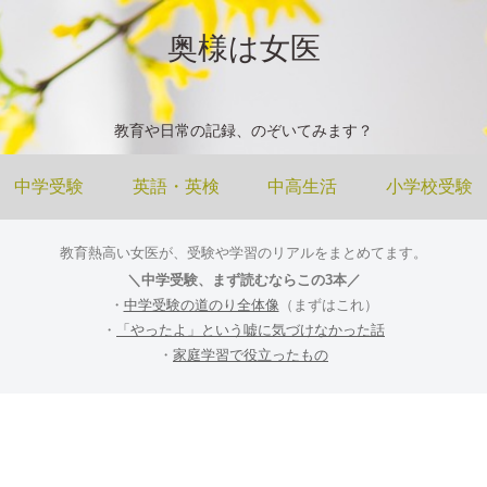
奥様は女医
教育や日常の記録、のぞいてみます？
中学受験
英語・英検
中高生活
小学校受験
教育熱高い女医が、受験や学習のリアルをまとめてます。
＼中学受験、まず読むならこの3本／
・
中学受験の道のり全体像
（まずはこれ）
・
「やったよ」という嘘に気づけなかった話
・
家庭学習で役立ったもの